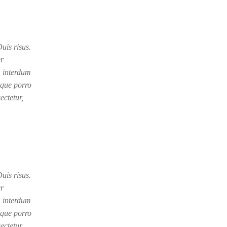
uis risus.
er
s, interdum
eque porro
ectetur,
uis risus.
er
s, interdum
eque porro
ectetur,