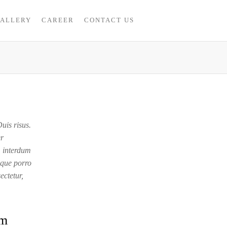
ALLERY
CAREER
CONTACT US
uis risus.
er
s, interdum
eque porro
ectetur,
um